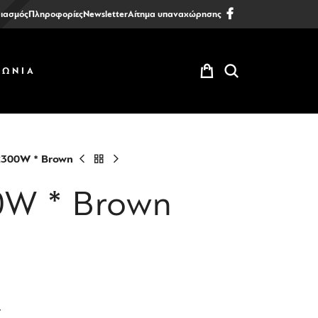
ιασμός
Πληροφορίες
Newsletter
Αίτημα υπαναχώρησης
ΝΩΝΙΑ
2300W * Brown
0W * Brown
ών