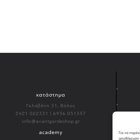
κατάστημα
Γκλαβάνη 31, Βόλος
2421 022331 | 6936 051357
info@avantgardeshop.gr
academy
Για να παρέχ
αποθήκευση ή