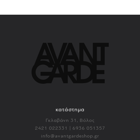
κατάστημα
Γκλαβάνη 31, Βόλος
2421 022331 | 6936 051357
info@avantgardeshop.gr