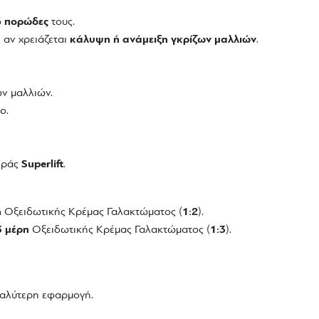
ο
πορώδες
τους.
 αν χρειάζεται
κάλυψη ή ανάμειξη γκρίζων μαλλιών
.
ν μαλλιών.
ο.
ειράς
Superlift
.
η
Οξειδωτικής Κρέμας Γαλακτώματος (
1:2
).
3 μέρη
Οξειδωτικής Κρέμας Γαλακτώματος (
1:3
).
καλύτερη εφαρμογή.