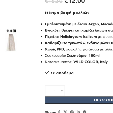
€
12.00
€
16.30
Μόνιμη βαφή μαλλιών
Εμπλουτισμένη με έλαια Argan, Macada
Ενισχύει, θρέφει και χαρίζει λάμψη στ
Περιέχει Helichrysum Italicum
με φυσικέ
Καθαρίζει το τριχωτό & ενδυναμώνει τ
Χωρίς PPD
, ασφαλής για άτομα με αλλε
Συσκευασία:
Σωληνάριο 180ml
Kατασκευαστής:
WILD COLOR
,
Italy
Σε απόθεμα
ΠΡΟΣΘΉ
Share: