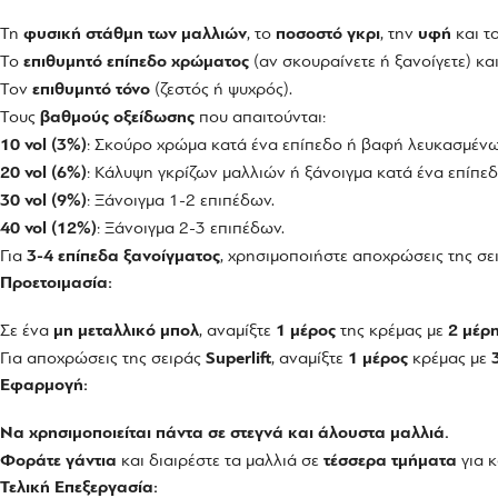
Τη
φυσική στάθμη των μαλλιών
, το
ποσοστό γκρι
, την
υφή
και τ
Το
επιθυμητό επίπεδο χρώματος
(αν σκουραίνετε ή ξανοίγετε) και
Τον
επιθυμητό τόνο
(ζεστός ή ψυχρός).
Τους
βαθμούς οξείδωσης
που απαιτούνται:
10 vol (3%)
: Σκούρο χρώμα κατά ένα επίπεδο ή βαφή λευκασμένω
20 vol (6%)
: Κάλυψη γκρίζων μαλλιών ή ξάνοιγμα κατά ένα επίπεδ
30 vol (9%)
: Ξάνοιγμα 1-2 επιπέδων.
40 vol (12%)
: Ξάνοιγμα 2-3 επιπέδων.
Για
3-4 επίπεδα ξανοίγματος
, χρησιμοποιήστε αποχρώσεις της σ
Προετοιμασία:
Σε ένα
μη μεταλλικό μπολ
, αναμίξτε
1 μέρος
της κρέμας με
2 μέρ
Για αποχρώσεις της σειράς
Superlift
, αναμίξτε
1 μέρος
κρέμας με
Εφαρμογή:
Να χρησιμοποιείται πάντα σε στεγνά και άλουστα μαλλιά.
Φοράτε γάντια
και διαιρέστε τα μαλλιά σε
τέσσερα τμήματα
για 
Τελική Επεξεργασία: