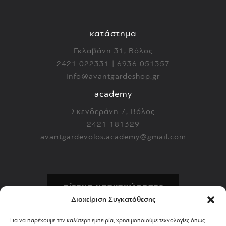
κατάστημα
Γκλαβάνη 31, Βόλος
2421 022331 | 6936 051357
info@avantgardeshop.gr
academy
Σκενδεράνη 7, Βόλος
2421 181329
avantgardevolos.academy@gmail.com
αίτημα υπαναχώρησης
Διαχείριση Συγκατάθεσης
πολιτική επιστροφών
Για να παρέχουμε την καλύτερη εμπειρία, χρησιμοποιούμε τεχνολογίες όπως