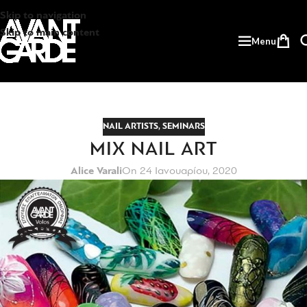
Skip to navigation
Skip to main content
Menu
NAIL ARTISTS
,
SEMINARS
MIX NAIL ART
Alice Varali
On 24 Ιανουαρίου, 2020