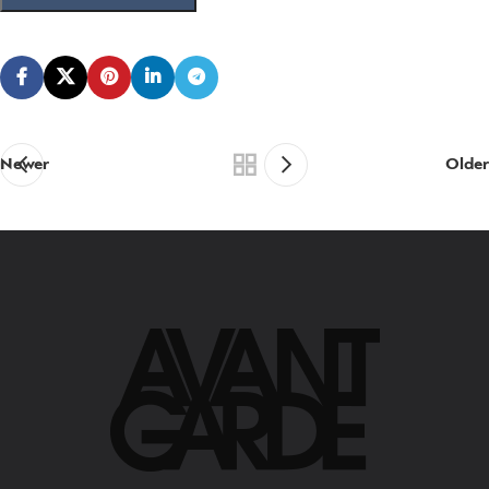
Newer
Older