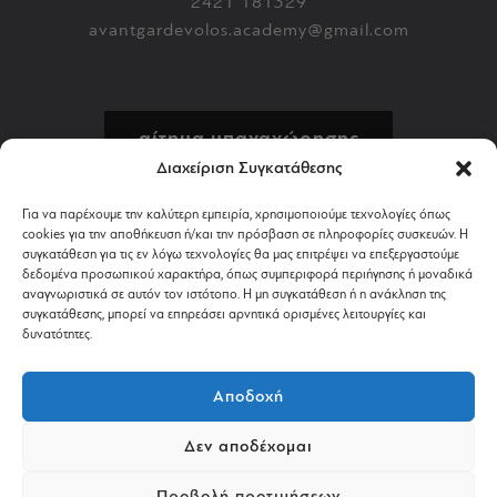
2421 181329
avantgardevolos.academy@gmail.com
αίτημα υπαναχώρησης
Διαχείριση Συγκατάθεσης
πολιτική επιστροφών
Για να παρέχουμε την καλύτερη εμπειρία, χρησιμοποιούμε τεχνολογίες όπως
cookies για την αποθήκευση ή/και την πρόσβαση σε πληροφορίες συσκευών. Η
αποστολή & πληρωμή
συγκατάθεση για τις εν λόγω τεχνολογίες θα μας επιτρέψει να επεξεργαστούμε
δεδομένα προσωπικού χαρακτήρα, όπως συμπεριφορά περιήγησης ή μοναδικά
αναγνωριστικά σε αυτόν τον ιστότοπο. Η μη συγκατάθεση ή η ανάκληση της
όροι χρήσης
συγκατάθεσης, μπορεί να επηρεάσει αρνητικά ορισμένες λειτουργίες και
δυνατότητες.
απόρρητο & cookies
Αποδοχή
Δεν αποδέχομαι
©2024 AVANTGARDESHOP.GR. ALL RIGHTS RESERVED.
Προβολή προτιμήσεων