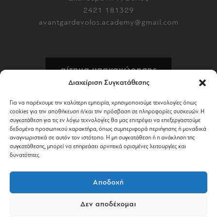
2421 181329
avantgardevolos.academy@gmail.com
αίτημα υπαναχώρησης
Διαχείριση Συγκατάθεσης
πολιτική επιστροφών
Για να παρέχουμε την καλύτερη εμπειρία, χρησιμοποιούμε τεχνολογίες όπως
cookies για την αποθήκευση ή/και την πρόσβαση σε πληροφορίες συσκευών. Η
αποστολή & πληρωμή
συγκατάθεση για τις εν λόγω τεχνολογίες θα μας επιτρέψει να επεξεργαστούμε
δεδομένα προσωπικού χαρακτήρα, όπως συμπεριφορά περιήγησης ή μοναδικά
αναγνωριστικά σε αυτόν τον ιστότοπο. Η μη συγκατάθεση ή η ανάκληση της
όροι χρήσης
συγκατάθεσης, μπορεί να επηρεάσει αρνητικά ορισμένες λειτουργίες και
δυνατότητες.
απόρρητο & cookies
Αποδοχή
Δεν αποδέχομαι