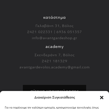
κατάστημα
Γκλαβάνη 31, Βόλος
2421 022331 | 6936 051357
info@avantgardeshop.gr
academy
Σκενδεράνη 7, Βόλος
2421 181329
avantgardevolos.academy@gmail.com
αίτημα υπαναχώρησης
Διαχείριση Συγκατάθεσης
πολιτική επιστροφών
Για να παρέχουμε την καλύτερη εμπειρία, χρησιμοποιούμε τεχνολογίες όπως