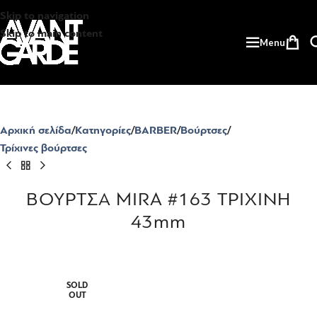
Skip to navigation
Skip to main content
Menu
Αρχική σελίδα
Κατηγορίες
BARBER
Βούρτσες
Τρίχινες βούρτσες
ΒΟΥΡΤΣΑ MIRA #163 ΤΡΙΧΙΝΗ
43mm
SOLD
OUT