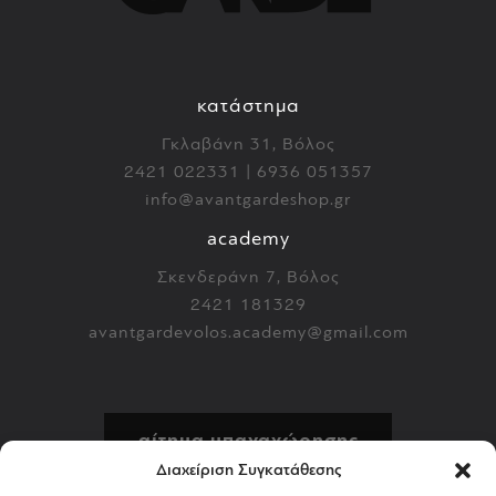
κατάστημα
Γκλαβάνη 31, Βόλος
2421 022331 | 6936 051357
info@avantgardeshop.gr
academy
Σκενδεράνη 7, Βόλος
2421 181329
avantgardevolos.academy@gmail.com
αίτημα υπαναχώρησης
Διαχείριση Συγκατάθεσης
πολιτική επιστροφών