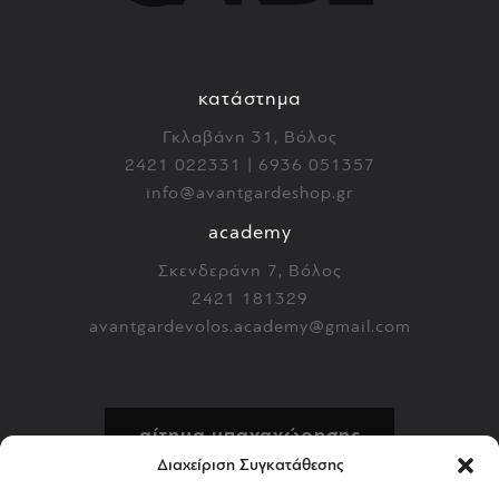
κατάστημα
Γκλαβάνη 31, Βόλος
2421 022331 | 6936 051357
info@avantgardeshop.gr
academy
Σκενδεράνη 7, Βόλος
2421 181329
avantgardevolos.academy@gmail.com
αίτημα υπαναχώρησης
Διαχείριση Συγκατάθεσης
πολιτική επιστροφών