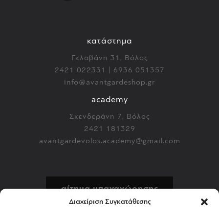
κατάστημα
Γκλαβάνη 31, Βόλος
2421 022331 | 6936 051357
info@avantgardeshop.gr
academy
Σκενδεράνη 7, Βόλος
2421 181329
avantgardevolos.academy@gmail.com
αίτημα υπαναχώρησης
Διαχείριση Συγκατάθεσης
πολιτική επιστροφών