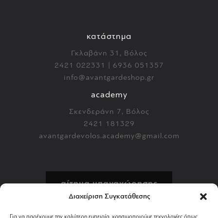
κατάστημα
Γκλαβάνη 31, Βόλος
2421 022331 | 6936 051357
info@avantgardeshop.gr
academy
Σκενδεράνη 7, Βόλος
2421 181329
avantgardevolos.academy@gmail.com
αίτημα υπαναχώρησης
Διαχείριση Συγκατάθεσης
πολιτική επιστροφών
Για να παρέχουμε την καλύτερη εμπειρία, χρησιμοποιούμε τεχνολογίες όπως