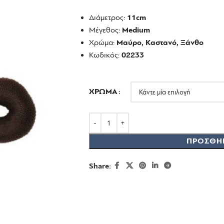
Διάμετρος:
11cm
Μέγεθος:
Medium
Χρώμα:
Μαύρο, Καστανό, Ξάνθο
Κωδικός:
02233
ΧΡΏΜΑ
ΠΡΟΣΘΉ
Share: