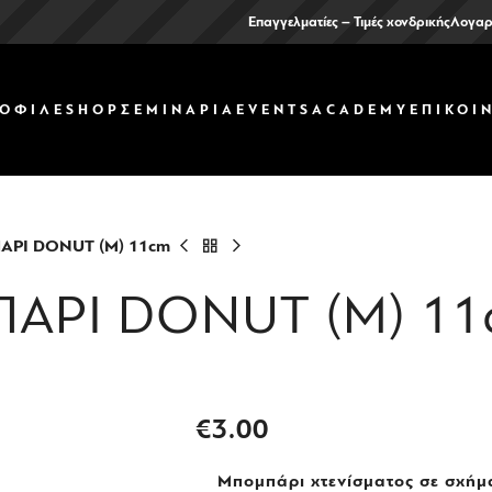
Επαγγελματίες – Τιμές χονδρικής
Λογαρ
ΟΦΙΛ
ΕSHOP
ΣΕΜΙΝΑΡΙΑ
EVENTS
ACADEMY
ΕΠΙΚΟΙ
ΡΙ DONUT (Μ) 11cm
ΑΡΙ DONUT (Μ) 11
€
3.00
Μπομπάρι χτενίσματος σε σχήμα