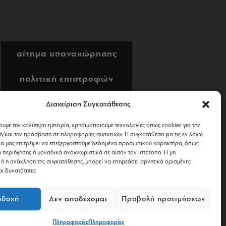
αίτημα υπαναχώρησης
πολιτική επιστροφών
αποστολή & πληρωμή
Διαχείριση Συγκατάθεσης
ουμε την καλύτερη εμπειρία, χρησιμοποιούμε τεχνολογίες όπως cookies για την
όροι χρήσης
/και την πρόσβαση σε πληροφορίες συσκευών. Η συγκατάθεση για τις εν λόγω
θα μας επιτρέψει να επεξεργαστούμε δεδομένα προσωπικού χαρακτήρα, όπως
περιήγησης ή μοναδικά αναγνωριστικά σε αυτόν τον ιστότοπο. Η μη
απόρρητο & cookies
ή η ανάκληση της συγκατάθεσης, μπορεί να επηρεάσει αρνητικά ορισμένες
αι δυνατότητες.
οδοχή
Δεν αποδέχομαι
Προβολή προτιμήσεων
.
Πληροφορίες
Πληροφορίες