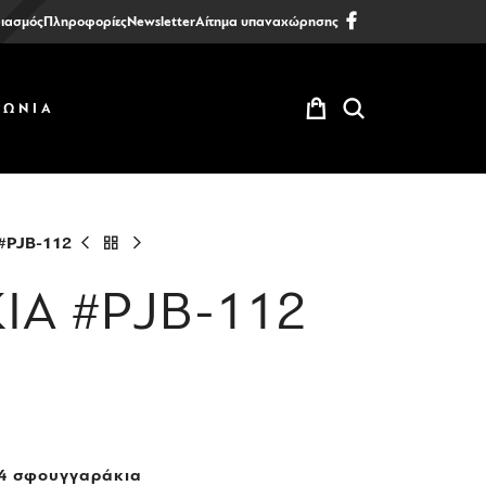
ιασμός
Πληροφορίες
Newsletter
Αίτημα υπαναχώρησης
ΝΩΝΙΑ
#PJB-112
ΙΑ #PJB-112
ε 4 σφουγγαράκια