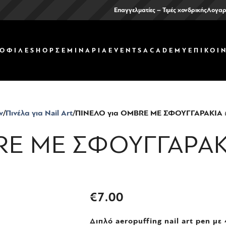
Επαγγελματίες – Τιμές χονδρικής
Λογαρ
ΟΦΙΛ
ΕSHOP
ΣΕΜΙΝΑΡΙΑ
EVENTS
ACADEMY
ΕΠΙΚΟΙ
ν
Πινέλα για Nail Art
ΠΙΝΕΛΟ για OMBRE ΜΕ ΣΦΟΥΓΓΑΡΑΚΙΑ 
RE ΜΕ ΣΦΟΥΓΓΑΡΑΚ
€
7.00
Διπλό aeropuffing nail art pen μ