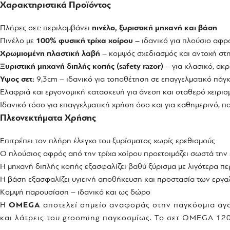
Χαρακτηριστικά Προϊόντος
Πλήρες σετ: περιλαμβάνει
πινέλο, ξυριστική μηχανή και βάση
Πινέλο με
100% φυσική τρίχα χοίρου
– ιδανικό για πλούσιο αφρ
Χρωμιομένη πλαστική λαβή
– κομψός σχεδιασμός και αντοχή στ
Ξυριστική μηχανή διπλής κοπής (safety razor)
– για κλασικό, ακρ
Ύψος σετ:
9,3cm – ιδανικό για τοποθέτηση σε επαγγελματικό πάγκ
Ελαφριά και εργονομική κατασκευή για άνεση και σταθερό χειρισ
Ιδανικό τόσο για επαγγελματική χρήση όσο και για καθημερινό, π
Πλεονεκτήματα Χρήσης
Επιτρέπει τον πλήρη έλεγχο του ξυρίσματος χωρίς ερεθισμούς
Ο πλούσιος αφρός από την τρίχα χοίρου προετοιμάζει σωστά την
Η μηχανή διπλής κοπής εξασφαλίζει βαθύ ξύρισμα με λιγότερα π
Η βάση εξασφαλίζει υγιεινή αποθήκευση και προστασία των εργα
Κομψή παρουσίαση – ιδανικό και ως δώρο
Η
OMEGA
αποτελεί σημείο αναφοράς στην παγκόσμια αγορ
και λάτρεις του grooming παγκοσμίως. Το σετ OMEGA 120