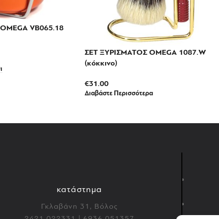
 OMEGA VB065.18
ΣΕΤ ΞΥΡΙΣΜΑΤΟΣ OMEGA 1087.W
(κόκκινο)
ι
€
31.00
Διαβάστε Περισσότερα
κατάστημα
Γκλαβάνη 31, Βόλος
2421 022331 | 6936 051357