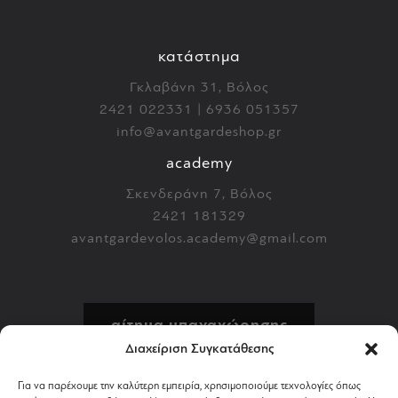
κατάστημα
Γκλαβάνη 31, Βόλος
2421 022331 | 6936 051357
info@avantgardeshop.gr
academy
Σκενδεράνη 7, Βόλος
2421 181329
avantgardevolos.academy@gmail.com
αίτημα υπαναχώρησης
Διαχείριση Συγκατάθεσης
πολιτική επιστροφών
Για να παρέχουμε την καλύτερη εμπειρία, χρησιμοποιούμε τεχνολογίες όπως