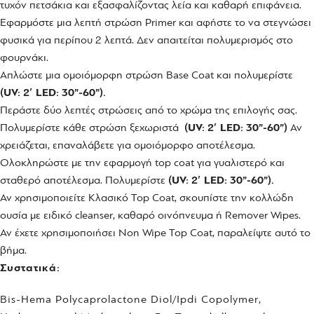
τυχόν πετσάκια και εξασφαλίζοντας λεία και καθαρή επιφάνεια.
Εφαρμόστε μια λεπτή στρώση Primer και αφήστε το να στεγνώσει
φυσικά για περίπου 2 λεπτά. Δεν απαιτείται πολυμερισμός στο
φουρνάκι.
Απλώστε μια ομοιόμορφη στρώση Base Coat και πολυμερίστε
(UV: 2′ LED: 30”-60”).
Περάστε δύο λεπτές στρώσεις από το χρώμα της επιλογής σας.
Πολυμερίστε κάθε στρώση ξεχωριστά
(UV: 2′ LED: 30”-60”)
Αν
χρειάζεται, επαναλάβετε για ομοιόμορφο αποτέλεσμα.
Ολοκληρώστε με την εφαρμογή top coat για γυαλιστερό και
σταθερό αποτέλεσμα. Πολυμερίστε
(UV: 2′ LED: 30”-60”).
Αν χρησιμοποιείτε Kλασικό Top Coat, σκουπίστε την κολλώδη
ουσία με ειδικό cleanser, καθαρό οινόπνευμα ή Remover Wipes.
Αν έχετε χρησιμοποιήσει Non Wipe Top Coat, παραλείψτε αυτό το
βήμα.
Συστατικά:
Bis-Hema Polycaprolactone Diol/Ipdi Copolymer,