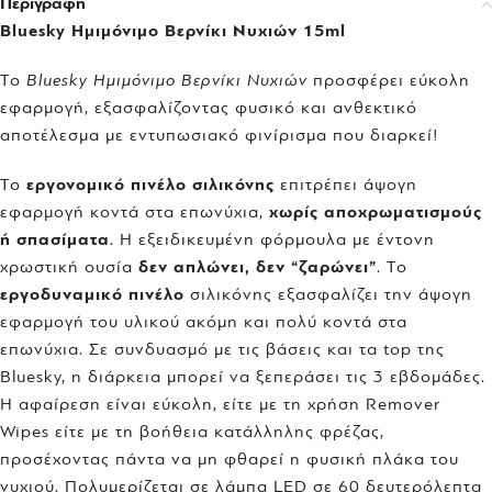
Περιγραφή
Bluesky Ημιμόνιμο Βερνίκι Νυχιών 15ml
Το
Bluesky Ημιμόνιμο Βερνίκι Νυχιών
προσφέρει εύκολη
εφαρμογή, εξασφαλίζοντας φυσικό και ανθεκτικό
αποτέλεσμα με εντυπωσιακό φινίρισμα που διαρκεί!
Το
εργονομικό πινέλο σιλικόνης
επιτρέπει άψογη
εφαρμογή κοντά στα επωνύχια,
χωρίς αποχρωματισμούς
ή σπασίματα
. Η εξειδικευμένη φόρμουλα με έντονη
χρωστική ουσία
δεν απλώνει, δεν “ζαρώνει”
. Το
εργοδυναμικό πινέλο
σιλικόνης εξασφαλίζει την άψογη
εφαρμογή του υλικού ακόμη και πολύ κοντά στα
επωνύχια. Σε συνδυασμό με τις βάσεις και τα top της
Bluesky, η διάρκεια μπορεί να ξεπεράσει τις 3 εβδομάδες.
Η αφαίρεση είναι εύκολη, είτε με τη χρήση Remover
Wipes είτε με τη βοήθεια κατάλληλης φρέζας,
προσέχοντας πάντα να μη φθαρεί η φυσική πλάκα του
νυχιού. Πολυμερίζεται σε λάμπα LED σε 60 δευτερόλεπτα