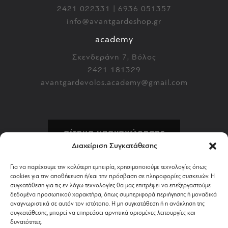
2421 022331 | 6936 051357
info@avantgardeshop.gr
academy
Σκενδεράνη 7, Βόλος
2421 181329
avantgardevolos.academy@gmail.com
αίτημα υπαναχώρησης
Διαχείριση Συγκατάθεσης
πολιτική επιστροφών
Για να παρέχουμε την καλύτερη εμπειρία, χρησιμοποιούμε τεχνολογίες όπως
cookies για την αποθήκευση ή/και την πρόσβαση σε πληροφορίες συσκευών. Η
αποστολή & πληρωμή
συγκατάθεση για τις εν λόγω τεχνολογίες θα μας επιτρέψει να επεξεργαστούμε
δεδομένα προσωπικού χαρακτήρα, όπως συμπεριφορά περιήγησης ή μοναδικά
αναγνωριστικά σε αυτόν τον ιστότοπο. Η μη συγκατάθεση ή η ανάκληση της
όροι χρήσης
συγκατάθεσης, μπορεί να επηρεάσει αρνητικά ορισμένες λειτουργίες και
δυνατότητες.