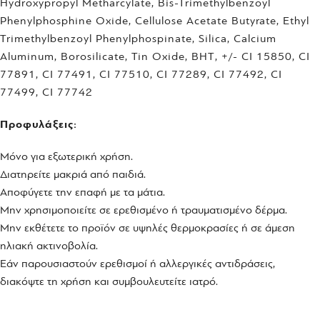
Hydroxypropyl Metharcylate, Bis-Trimethylbenzoyl
Phenylphosphine Oxide, Cellulose Acetate Butyrate, Ethyl
Trimethylbenzoyl Phenylphospinate, Silica, Calcium
Aluminum, Borosilicate, Tin Oxide, BHT, +/- CI 15850, CI
77891, CI 77491, CI 77510, CI 77289, CI 77492, CI
77499, CI 77742
Προφυλάξεις:
Μόνο για εξωτερική χρήση.
Διατηρείτε μακριά από παιδιά.
Αποφύγετε την επαφή με τα μάτια.
Μην χρησιμοποιείτε σε ερεθισμένο ή τραυματισμένο δέρμα.
Μην εκθέτετε το προϊόν σε υψηλές θερμοκρασίες ή σε άμεση
ηλιακή ακτινοβολία.
Εάν παρουσιαστούν ερεθισμοί ή αλλεργικές αντιδράσεις,
διακόψτε τη χρήση και συμβουλευτείτε ιατρό.