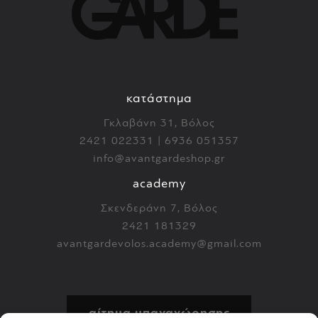
κατάστημα
Γκλαβάνη 31, Βόλος
2421 022331 | 6936 051357
info@avantgardeshop.gr
academy
Σκενδεράνη 7, Βόλος
2421 181329
avantgardevolos.academy@gmail.com
αίτημα υπαναχώρησης