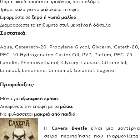
Πάρτε μικρή ποσότητα προϊόντος στις παλάμες.
Τρίψτε καλά για να μαλακώσει η υφή.
Εφαρμόστε σε
ξηρά ή νωπά μαλλιά
.
Διαμορφώστε το επιθυμητό στυλ με χτένα ή δάχτυλα.
Συστατικά:
Aqua, Ceteareth-20, Propylene Glycol, Glycerin, Ceteth-20,
PEG-40 Hydrogenated Castor Oil, PVP, Parfum, PEG-75
Lanolin, Phenoxyethanol, Glyceryl Laurate, Citronellol,
Linalool, Limonene, Cinnamal, Geraniol, Eugenol.
Προφυλάξεις:
Μόνο για
εξωτερική χρήση
.
Αποφύγετε την επαφή με τα
μάτια
.
Να φυλάσσεται
μακριά από παιδιά
.
Η
Cavera Beetle
είναι μία μοντέρνα
σειρά περιποίησης που εναρμονίζεται