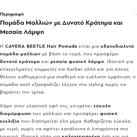
Περιγραφή
Πομάδα Μαλλιών με Δυνατό Κράτημα και
Μεσαία Λάμψη
Η
CAVERA BEETLE Hair Pomade
είναι μια
υδατοδιαλυτή
πομάδα μαλλιών
με βάση το νερό, που προσφέρει
δυνατό κράτημα
και
μεσαία φυσική λάμψη
. Ιδανική για
επαγγελματίες κομμωτές και barber αλλά και για όσους
θέλουν καθημερινά μια σταθερή και ευέλικτη εμφάνιση, η
πομάδα αυτή εξασφαλίζει έλεγχο στο styling χωρίς να
βαραίνει την τρίχα.
Χάρη στην ελαστική υφή της, επιτρέπει
εύκολη
διαμόρφωση
των μαλλιών και προσφέρει
φυσική
ευελιξία
που διατηρείται όλη μέρα. Καθαρίζεται εύκολα
με νερό, χωρίς να αφήνει κατάλοιπα ή λιπαρότητα στο
τριχωτό. Ιδανική τόσο για
καλοχτενισμένα
όσο και για