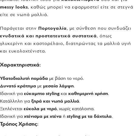
messy looks
, καθώς μπορεί να εφαρμοστεί είτε σε στεγνά
είτε σε νωπά μαλλιά.
Παράγεται στην
Πορτογαλία
, με σύνθεση που συνδυάζει
ενυδατικά και προστατευτικά συστατικά
, όπως
γλυκερίνη και καστορέλαιο, διατηρώντας τα μαλλιά υγιή
και ευκολοχτένιστα.
Χαρακτηριστικά:
Υδατοδιαλυτή πομάδα
με βάση το νερό.
Δυνατό κράτημα
με
μεσαία λάμψη
.
Ιδανική για
εύκαμπτο styling
και
καθημερινή χρήση
.
Κατάλληλη για
ξηρά και νωπά μαλλιά
.
Ξεπλένεται
εύκολα με νερό
, χωρίς κατάλοιπα.
Ιδανική για
χτένισμα με χτένα
ή
styling με τα δάχτυλα
.
Τρόπος Χρήσης: