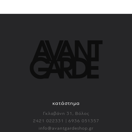
κατάστημα
Γκλαβάνη 31, Βόλος
2421 022331 | 6936 051357
info@avantgardeshop.gr