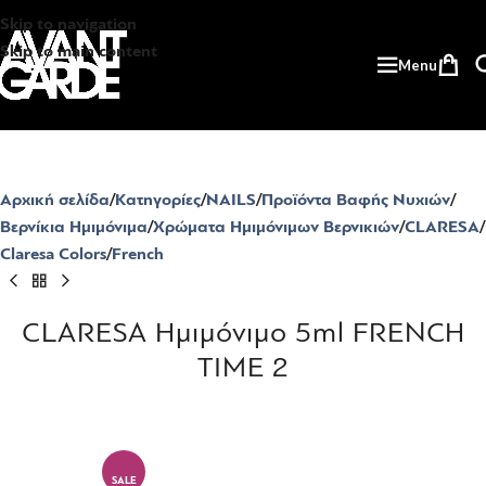
Skip to navigation
Skip to main content
Menu
Αρχική σελίδα
Κατηγορίες
NAILS
Προϊόντα Βαφής Νυχιών
Βερνίκια Ημιμόνιμα
Χρώματα Ημιμόνιμων Βερνικιών
CLARESA
Claresa Colors
French
CLARESA Ημιμόνιμο 5ml FRENCH
TIME 2
SALE