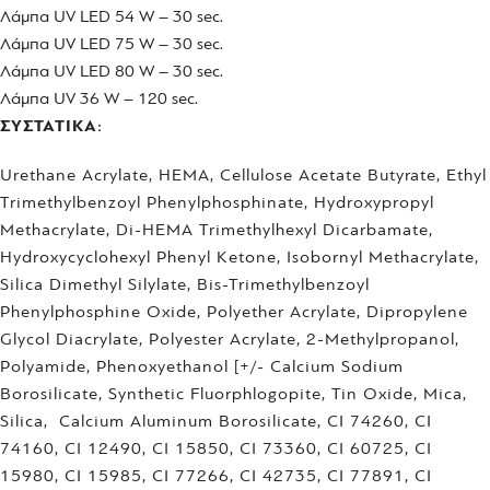
Λάμπα UV LED 54 W – 30 sec.
Λάμπα UV LED 75 W – 30 sec.
Λάμπα UV LED 80 W – 30 sec.
Λάμπα UV 36 W – 120 sec.
ΣΥΣΤΑΤΙΚΑ:
Urethane Acrylate, HEMA, Cellulose Acetate Butyrate, Ethyl
Trimethylbenzoyl Phenylphosphinate, Hydroxypropyl
Methacrylate, Di-HEMA Trimethylhexyl Dicarbamate,
Hydroxycyclohexyl Phenyl Ketone, Isobornyl Methacrylate,
Silica Dimethyl Silylate, Bis-Trimethylbenzoyl
Phenylphosphine Oxide, Polyether Acrylate, Dipropylene
Glycol Diacrylate, Polyester Acrylate, 2-Methylpropanol,
Polyamide, Phenoxyethanol [+/- Calcium Sodium
Borosilicate, Synthetic Fluorphlogopite, Tin Oxide, Mica,
Silica, Calcium Aluminum Borosilicate, CI 74260, CI
74160, CI 12490, CI 15850, CI 73360, CI 60725, CI
15980, CI 15985, CI 77266, CI 42735, CI 77891, CI