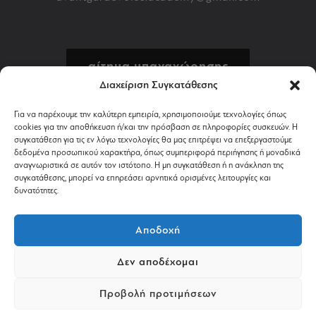
αίτημα υπαναχώρησης
Διαχείριση Συγκατάθεσης
πολιτική επιστροφών
Για να παρέχουμε την καλύτερη εμπειρία, χρησιμοποιούμε τεχνολογίες όπως
cookies για την αποθήκευση ή/και την πρόσβαση σε πληροφορίες συσκευών. Η
αποστολή & πληρωμή
συγκατάθεση για τις εν λόγω τεχνολογίες θα μας επιτρέψει να επεξεργαστούμε
δεδομένα προσωπικού χαρακτήρα, όπως συμπεριφορά περιήγησης ή μοναδικά
αναγνωριστικά σε αυτόν τον ιστότοπο. Η μη συγκατάθεση ή η ανάκληση της
όροι χρήσης
συγκατάθεσης, μπορεί να επηρεάσει αρνητικά ορισμένες λειτουργίες και
δυνατότητες.
απόρρητο & cookies
Αποδοχή
Δεν αποδέχομαι
©2024 AVANTGARDESHOP.GR. ALL RIGHTS RESERVED.
Προβολή προτιμήσεων
POWERED BY
PASTEQUE
.