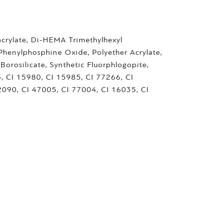
acrylate, Di-HEMA Trimethylhexyl
 Phenylphosphine Oxide, Polyether Acrylate,
orosilicate, Synthetic Fluorphlogopite,
5, CI 15980, CI 15985, CI 77266, CI
2090, CI 47005, CI 77004, CI 16035, CI