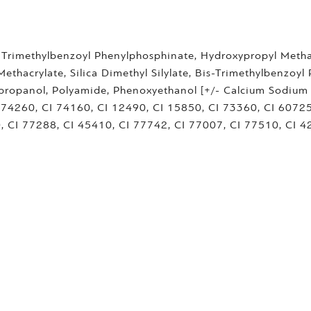
yl Trimethylbenzoyl Phenylphosphinate, Hydroxypropyl Meth
thacrylate, Silica Dimethyl Silylate, Bis-Trimethylbenzoyl
lpropanol, Polyamide, Phenoxyethanol [+/- Calcium Sodium B
CI 74260, CI 74160, CI 12490, CI 15850, CI 73360, CI 6072
, CI 77288, CI 45410, CI 77742, CI 77007, CI 77510, CI 4