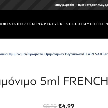
Επαγγελματίες – Τιμές χονδρικής
Λογαρ
ΟΦΙΛ
ΕSHOP
ΣΕΜΙΝΑΡΙΑ
EVENTS
ACADEMY
ΕΠΙΚΟΙ
νίκια Ημιμόνιμα
Χρώματα Ημιμόνιμων Βερνικιών
CLARESA
Clar
μόνιμο 5ml FRENCH
€
4.99
€
5.90