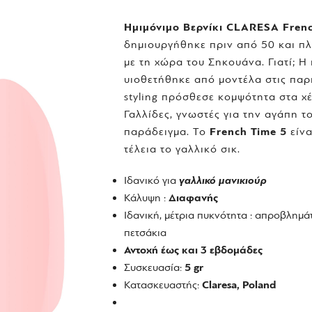
Ημιμόνιμο Βερνίκι
CLARESA Frenc
δημιουργήθηκε πριν από 50 και πλ
με τη χώρα του Σηκουάνα. Γιατί; Η
υιοθετήθηκε από μοντέλα στις παριζ
styling πρόσθεσε κομψότητα στα χέ
Γαλλίδες, γνωστές για την αγάπη τ
παράδειγμα. Το
French Time 5
είνα
τέλεια το γαλλικό σικ.
Ιδανικό για
γαλλικό μανικιούρ
Κάλυψη :
Διαφανής
Ιδανική, μέτρια πυκνότητα : απροβλημά
πετσάκια
Αντοχή έως και 3 εβδομάδες
Συσκευασία:
5 gr
Κατασκευαστής:
Claresa, Poland