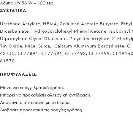
Λάμπα UV 36 W – 120 sec.
ΣΥΣΤΑΤΙΚΑ:
Urethane Acrylate, HEMA, Cellulose Acetate Butyrate, Eth
Dicarbamate, Hydroxycyclohexyl Phenyl Ketone, Isobornyl Me
Dipropylene Glycol Diacrylate, Polyester Acrylate, 2-Methy
Tin Oxide, Mica, Silica, Calcium Aluminum Borosilicate, 
42735, CI 77891, CI 77491, CI 77492, CI 77499, CI 19140
61570
ΠΡΟΦΥΛΑΞΕΙΣ
:
Μόνο για επαγγελματική χρήση.
Μπορεί να προκαλέσει αλλεργική αντίδραση.
Αποφύγετε την επαφή με το δέρμα.
Διαβάστε προσεκτικά τις οδηγίες χρήσης.