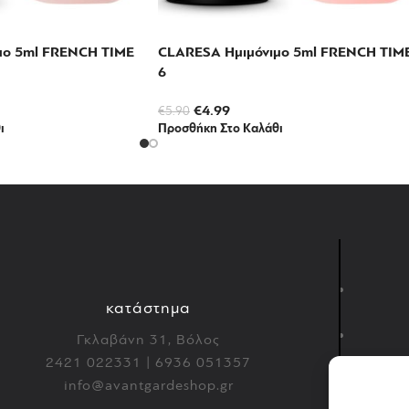
μο 5ml FRENCH TIME
CLARESA Ημιμόνιμο 5ml FRENCH TIM
6
€
4.99
€
5.90
ι
Προσθήκη Στο Καλάθι
κατάστημα
Γκλαβάνη 31, Βόλος
2421 022331 | 6936 051357
info@avantgardeshop.gr