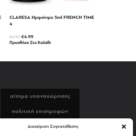
E
CLARESA Ημιμόνιμο 5ml FRENCH TIME
CLARESA Ημιμό
4
3
€
4.99
€
4.99
€
5.90
€
5.90
Προσθήκη Στο Καλάθι
Προσθήκη Στο Κα
αίτημα υπαναχώρησης
πολιτική επιστροφών
αποστολή & πληρωμή
Διαχείριση Συγκατάθεσης