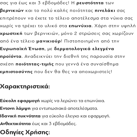
σας για έως και 3 εβδομάδες! Η
ρευστότητα
των
βερνικιών
και το πολύ καλής ποιότητας
πινελάκι
σας
επιτρέπουν να έχετε το τέλειο αποτέλεσμα στα νύχια σας
χωρίς να τρέχει το υλικό στα
επωνύχια
. Χάρη στην υψηλή
χρωστική
των βερνικιών, μόνο 2 στρώσεις σας χωρίζουν
από ένα τέλειο
μανικιούρ
! Πιστοποιημένη από την
Ευρωπαϊκή Ένωση
, με
δερματολογικά ελεγμένα
προϊόντα
. Αναδεικνύει την διεθνή της παρουσία στην
σχέση
ποιότητας-τιμής
που γεννά ένα συναίσθημα
εμπιστοσύνης
που δεν θα θες να αποχωριστείς!
Χαρακτηριστικά:
Εύκολη εφαρμογή
χωρίς να λερώνει τα επωνύχια.
Έντονη λάμψη
για εντυπωσιακά αποτελέσματα.
Ιδανική πυκνότητα
για εύκολο έλεγχο και εφαρμογή.
Ανθεκτικότητα
έως και 3 εβδομάδες.
Οδηγίες Χρήσης: