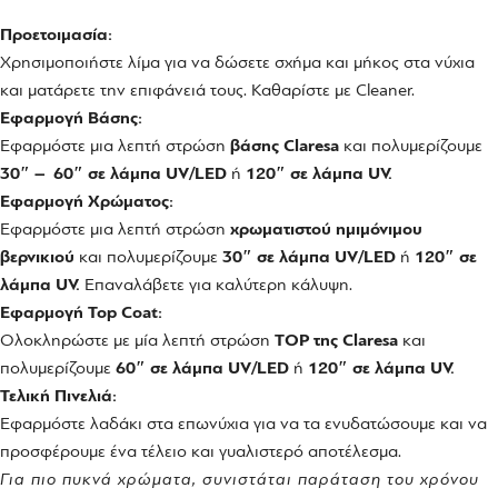
Προετοιμασία:
Χρησιμοποιήστε λίμα για να δώσετε σχήμα και μήκος στα νύχια
και ματάρετε την επιφάνειά τους. Καθαρίστε με Cleaner.
Εφαρμογή Βάσης:
Εφαρμόστε μια λεπτή στρώση
βάσης Claresa
και πολυμερίζουμε
30″ –
60″ σε λάμπα UV/LED
ή
120″ σε λάμπα UV.
Εφαρμογή Χρώματος:
Εφαρμόστε μια λεπτή στρώση
χρωματιστού ημιμόνιμου
βερνικιού
και πολυμερίζουμε
30″ σε λάμπα UV/LED
ή
120″ σε
λάμπα UV.
Επαναλάβετε για καλύτερη κάλυψη.
Εφαρμογή Top Coat:
Ολοκληρώστε με μία λεπτή στρώση
TOP της Claresa
και
πολυμερίζουμε
60″ σε λάμπα UV/LED
ή
120″ σε λάμπα UV.
Τελική Πινελιά:
Εφαρμόστε λαδάκι στα επωνύχια για να τα ενυδατώσουμε και να
προσφέρουμε ένα τέλειο και γυαλιστερό αποτέλεσμα.
Για πιο πυκνά χρώματα, συνιστάται παράταση του χρόνου