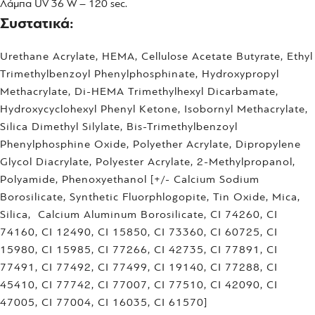
Λάμπα UV 36 W – 120 sec.
Συστατικά:
Urethane Acrylate, HEMA, Cellulose Acetate Butyrate, Ethyl
Trimethylbenzoyl Phenylphosphinate, Hydroxypropyl
Methacrylate, Di-HEMA Trimethylhexyl Dicarbamate,
Hydroxycyclohexyl Phenyl Ketone, Isobornyl Methacrylate,
Silica Dimethyl Silylate, Bis-Trimethylbenzoyl
Phenylphosphine Oxide, Polyether Acrylate, Dipropylene
Glycol Diacrylate, Polyester Acrylate, 2-Methylpropanol,
Polyamide, Phenoxyethanol [+/- Calcium Sodium
Borosilicate, Synthetic Fluorphlogopite, Tin Oxide, Mica,
Silica, Calcium Aluminum Borosilicate, CI 74260, CI
74160, CI 12490, CI 15850, CI 73360, CI 60725, CI
15980, CI 15985, CI 77266, CI 42735, CI 77891, CI
77491, CI 77492, CI 77499, CI 19140, CI 77288, CI
45410, CI 77742, CI 77007, CI 77510, CI 42090, CI
47005, CI 77004, CI 16035, CI 61570]