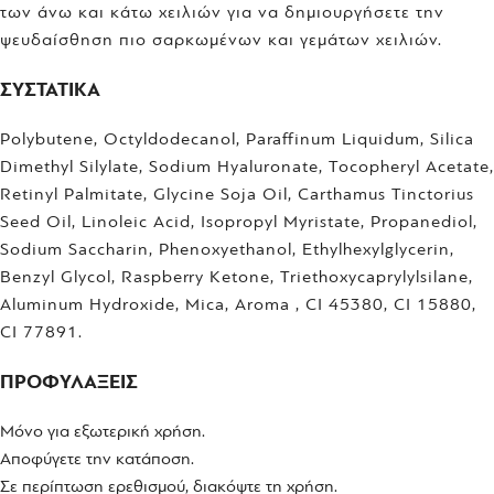
των άνω και κάτω χειλιών για να δημιουργήσετε την
ψευδαίσθηση πιο σαρκωμένων και γεμάτων χειλιών.
ΣΥΣΤΑΤΙΚΑ
Polybutene, Octyldodecanol, Paraffinum Liquidum, Silica
Dimethyl Silylate, Sodium Hyaluronate, Tocopheryl Acetate,
Retinyl Palmitate, Glycine Soja Oil, Carthamus Tinctorius
Seed Oil, Linoleic Acid, Isopropyl Myristate, Propanediol,
Sodium Saccharin, Phenoxyethanol, Ethylhexylglycerin,
Benzyl Glycol, Raspberry Ketone, Triethoxycaprylylsilane,
Aluminum Hydroxide, Mica, Aroma , CI 45380, CI 15880,
CI 77891.
ΠΡΟΦΥΛΑΞΕΙΣ
Μόνο για εξωτερική χρήση.
Αποφύγετε την κατάποση.
Σε περίπτωση ερεθισμού, διακόψτε τη χρήση.