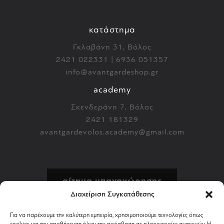
κατάστημα
Γκλαβάνη 31, Βόλος
2421 022331 | 6936 051357
info@avantgardeshop.gr
academy
Σκενδεράνη 7, Βόλος
2421 181329
avantgardevolos.academy@gmail.com
αίτημα υπαναχώρησης
Διαχείριση Συγκατάθεσης
πολιτική επιστροφών
Για να παρέχουμε την καλύτερη εμπειρία, χρησιμοποιούμε τεχνολογίες όπως