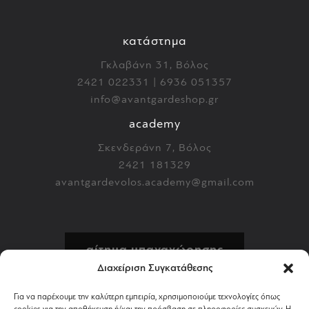
κατάστημα
Γκλαβάνη 31, Βόλος
2421 022331 | 6936 051357
info@avantgardeshop.gr
academy
Σκενδεράνη 7, Βόλος
2421 181329
avantgardevolos.academy@gmail.com
αίτημα υπαναχώρησης
Διαχείριση Συγκατάθεσης
πολιτική επιστροφών
Για να παρέχουμε την καλύτερη εμπειρία, χρησιμοποιούμε τεχνολογίες όπως