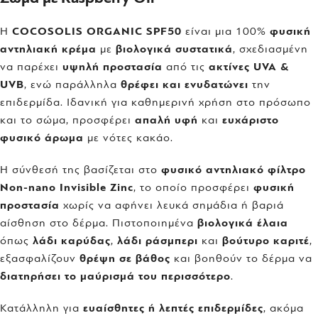
Η
COCOSOLIS ORGANIC SPF50
είναι μια 100%
φυσική
αντηλιακή κρέμα
με
βιολογικά συστατικά
, σχεδιασμένη
να παρέχει
υψηλή προστασία
από τις
ακτίνες UVA &
UVB
, ενώ παράλληλα
θρέφει και ενυδατώνει
την
επιδερμίδα. Ιδανική για καθημερινή χρήση στο πρόσωπο
και το σώμα, προσφέρει
απαλή υφή
και
ευχάριστο
φυσικό άρωμα
με νότες κακάο.
Η σύνθεσή της βασίζεται στο
φυσικό αντηλιακό φίλτρο
Non-nano Invisible Zinc
, το οποίο προσφέρει
φυσική
προστασία
χωρίς να αφήνει λευκά σημάδια ή βαριά
αίσθηση στο δέρμα. Πιστοποιημένα
βιολογικά έλαια
όπως
λάδι καρύδας
,
λάδι ράσμπερι
και
βούτυρο καριτέ
,
εξασφαλίζουν
θρέψη σε βάθος
και βοηθούν το δέρμα να
διατηρήσει το μαύρισμά του περισσότερο
.
Κατάλληλη για
ευαίσθητες ή λεπτές επιδερμίδες
, ακόμα