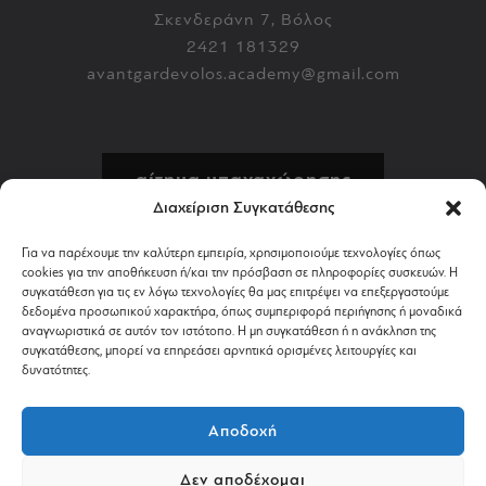
Σκενδεράνη 7, Βόλος
2421 181329
avantgardevolos.academy@gmail.com
αίτημα υπαναχώρησης
Διαχείριση Συγκατάθεσης
πολιτική επιστροφών
Για να παρέχουμε την καλύτερη εμπειρία, χρησιμοποιούμε τεχνολογίες όπως
cookies για την αποθήκευση ή/και την πρόσβαση σε πληροφορίες συσκευών. Η
αποστολή & πληρωμή
συγκατάθεση για τις εν λόγω τεχνολογίες θα μας επιτρέψει να επεξεργαστούμε
δεδομένα προσωπικού χαρακτήρα, όπως συμπεριφορά περιήγησης ή μοναδικά
αναγνωριστικά σε αυτόν τον ιστότοπο. Η μη συγκατάθεση ή η ανάκληση της
όροι χρήσης
συγκατάθεσης, μπορεί να επηρεάσει αρνητικά ορισμένες λειτουργίες και
δυνατότητες.
απόρρητο & cookies
Αποδοχή
Δεν αποδέχομαι