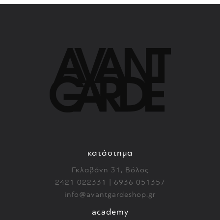
κατάστημα
Γκλαβάνη 31, Βόλος
2421 022331 | 6936 051357
info@avantgardeshop.gr
academy