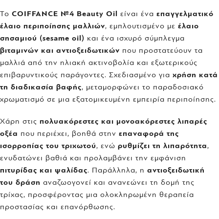
Το
COIFFANCE №4 Beauty Oil
είναι ένα
επαγγελματικό
έλαιο περιποίησης μαλλιών
, εμπλουτισμένο με
έλαιο
σησαμιού (sesame oil)
και ένα ισχυρό σύμπλεγμα
βιταμινών και αντιοξειδωτικών
που προστατεύουν τα
μαλλιά από την ηλιακή ακτινοβολία και εξωτερικούς
επιβαρυντικούς παράγοντες. Σχεδιασμένο για
χρήση κατά
τη διαδικασία βαφής
, μεταμορφώνει το παραδοσιακό
χρωματισμό σε μια εξατομικευμένη εμπειρία περιποίησης.
Χάρη στις
πολυακόρεστες και μονοακόρεστες λιπαρές
οξέα
που περιέχει, βοηθά στην
επαναφορά της
ισορροπίας του τριχωτού
, ενώ
ρυθμίζει τη λιπαρότητα
,
ενυδατώνει βαθιά και προλαμβάνει την εμφάνιση
πιτυρίδας και ψαλίδας
. Παράλληλα, η
αντιοξειδωτική
του δράση
αναζωογονεί και ανανεώνει τη δομή της
τρίχας, προσφέροντας μια ολοκληρωμένη θεραπεία
προστασίας και επανόρθωσης.