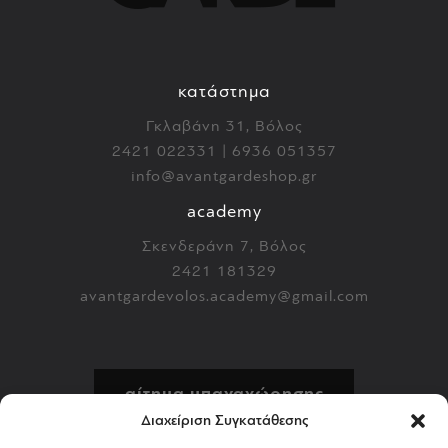
κατάστημα
Γκλαβάνη 31, Βόλος
2421 022331 | 6936 051357
info@avantgardeshop.gr
academy
Σκενδεράνη 7, Βόλος
2421 181329
avantgardevolos.academy@gmail.com
αίτημα υπαναχώρησης
Διαχείριση Συγκατάθεσης
πολιτική επιστροφών