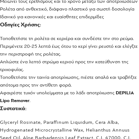
Μειώνει τους ερεθισμούς και το χρόνο μεταξύ των αποτριχώσεων
Ρολέτα από ανθεκτικό, διάφανο πλαστικό για σωστή δοσολογία
Ιδανικό για κανονικές και ευαίσθητες επιδερμίδες
Οδηγίες Χρήσης:
Τοποθετήστε τη ρολέτα σε κεριέρα και συνδέστε την στο ρεύμα.
Περιμένετε 20-25 λεπτά έως ότου το κερί γίνει ρευστό και ελέγξτε
την περιστροφή της ρολέτας.
Απλώστε ένα λεπτό στρώμα κεριού προς την κατεύθυνση της
τριχοφυΐας.
Τοποθετήστε την ταινία αποτρίχωσης, πιέστε απαλά και τραβήξτε
απότομα προς την αντίθετη φορά.
Αφαιρέστε τυχόν υπολείμματα με το λάδι αποτρίχωσης
DEPILIA
Lipo Remover
.
Συστατικά:
Glyceryl Rosinate, Paraffinum Liquidum, Cera Alba,
Hydrogenated Microcrystalline Wax, Helianthus Annuus
Seed Oil, Aloe Barbadensis Leaf Extract, C.I. 47000, C.I.