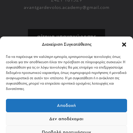
avantgardevolos.academy@gmail.com
αίτημα υπαναχώρησης
Διαχείριση Συγκατάθεσης
πολιτική επιστροφών
Για να παρέχουμε την καλύτερη εμπειρία, χρησιμοποιούμε τεχνολογίες όπως
cookies για την αποθήκευση ή/και την πρόσβαση σε πληροφορίες συσκευών. Η
αποστολή & πληρωμή
συγκατάθεση για τις εν λόγω τεχνολογίες θα μας επιτρέψει να επεξεργαστούμε
δεδομένα προσωπικού χαρακτήρα, όπως συμπεριφορά περιήγησης ή μοναδικά
αναγνωριστικά σε αυτόν τον ιστότοπο. Η μη συγκατάθεση ή η ανάκληση της
όροι χρήσης
συγκατάθεσης, μπορεί να επηρεάσει αρνητικά ορισμένες λειτουργίες και
δυνατότητες.
απόρρητο & cookies
Αποδοχή
Δεν αποδέχομαι
©2024 AVANTGARDESHOP.GR. ALL RIGHTS RESERVED.
Προβολή προτιμήσεων