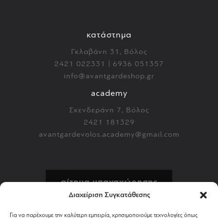
κατάστημα
Γκλαβάνη 31, Βόλος
2421 022331 | 6936 051357
info@avantgardeshop.gr
academy
Σκενδεράνη 7, Βόλος
2421 181329
avantgardevolos.academy@gmail.com
αίτημα υπαναχώρησης
Διαχείριση Συγκατάθεσης
πολιτική επιστροφών
Για να παρέχουμε την καλύτερη εμπειρία, χρησιμοποιούμε τεχνολογίες όπως