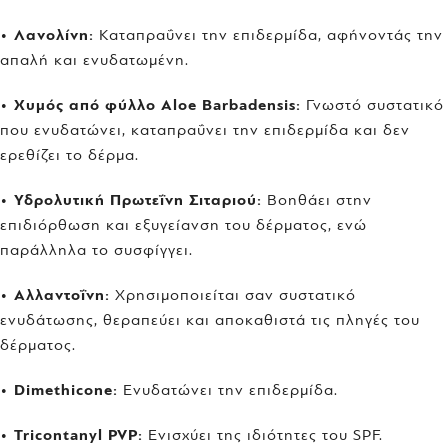
•
Λανολίνη:
Καταπραΰνει την επιδερμίδα, αφήνοντάς την
απαλή και ενυδατωμένη.
•
Χυμός από φύλλο Aloe Barbadensis:
Γνωστό συστατικό
που ενυδατώνει, καταπραΰνει την επιδερμίδα και δεν
ερεθίζει το δέρμα.
•
Υδρολυτική Πρωτεΐνη Σιταριού:
Βοηθάει στην
επιδιόρθωση και εξυγείανση του δέρματος, ενώ
παράλληλα το συσφίγγει.
•
Αλλαντοΐνη:
Χρησιμοποιείται σαν συστατικό
ενυδάτωσης, θεραπεύει και αποκαθιστά τις πληγές του
δέρματος.
•
Dimethicone:
Ενυδατώνει την επιδερμίδα.
•
Tricontanyl PVP:
Ενισχύει της ιδιότητες του SPF.