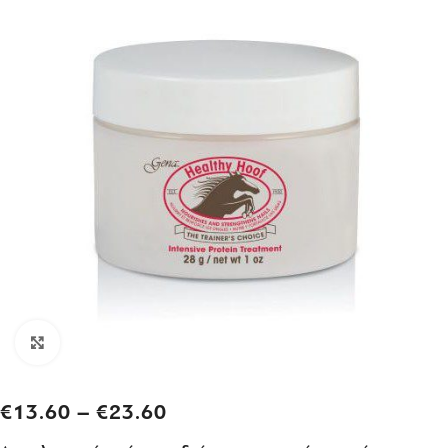
Click to enlarge
€
13.60
–
€
23.60