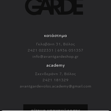
κατάστημα
Γκλαβάνη 31, Βόλος
2421 022331 | 6936 051357
info@avantgardeshop.gr
academy
Σκενδεράνη 7, Βόλος
2421 181329
avantgardevolos.academy@gmail.com
αίτημα υπαναχώρησης