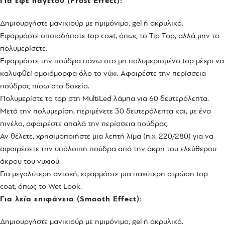
Για εφέ παγετού (Frost Effect):
Δημιουργήστε μανικιούρ με ημιμόνιμο, gel ή ακρυλικό.
Εφαρμόστε οποιοδήποτε top coat, όπως το Tip Top, αλλά μην το
πολυμερίσετε.
Εφαρμόστε την πούδρα πάνω στο μη πολυμερισμένο top μέχρι να
καλυφθεί ομοιόμορφα όλο το νύχι. Αφαιρέστε την περίσσεια
πούδρας πίσω στο δοχείο.
Πολυμερίστε το top στη MultiLed λάμπα για 60 δευτερόλεπτα.
Μετά την πολυμερίση, περιμένετε 30 δευτερόλεπτα και, με ένα
πινέλο, αφαιρέστε απαλά την περίσσεια πούδρας.
Αν θέλετε, χρησιμοποιήστε μια λεπτή λίμα (π.χ. 220/280) για να
αφαιρέσετε την υπόλοιπη πούδρα από την άκρη του ελεύθερου
άκρου του νυχιού.
Για μεγαλύτερη αντοχή, εφαρμόστε μια παχύτερη στρώση top
coat, όπως το Wet Look.
Για λεία επιφάνεια (Smooth Effect):
Δημιουργήστε μανικιούρ με ημιμόνιμο, gel ή ακρυλικό.