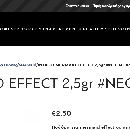
Επαγγελματίες – Τιμές χονδρικής
Λογαρ
ΟΦΙΛ
ΕSHOP
ΣΕΜΙΝΑΡΙΑ
EVENTS
ACADEMY
ΕΠΙΚΟΙ
ν
Σκόνες
Mermaid
INDIGO MERMAID EFFECT 2,5gr #NEON O
 EFFECT 2,5gr #N
€
2.50
Πούδρα για mermaid effect σε α