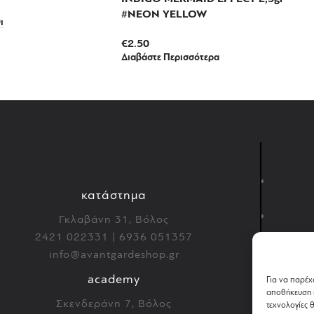
#NEON YELLOW
ι
€
2.50
Διαβάστε Περισσότερα
κατάστημα
Γκλαβάνη 31, Βόλος
2421 022331 | 6936 051357
info@avantgardeshop.gr
academy
Για να παρέχ
αποθήκευση ή
Σκενδεράνη 7, Βόλος
τεχνολογίες 