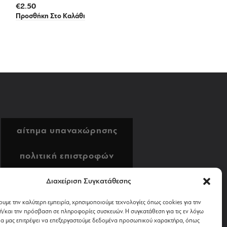
€
2.50
Προσθήκη Στο Καλάθι
αίτημα υπαναχώρησης
πολιτική επιστροφών
αποστολή & πληρωμή
Διαχείριση Συγκατάθεσης
ουμε την καλύτερη εμπειρία, χρησιμοποιούμε τεχνολογίες όπως cookies για την
όροι χρήσης
/και την πρόσβαση σε πληροφορίες συσκευών. Η συγκατάθεση για τις εν λόγω
θα μας επιτρέψει να επεξεργαστούμε δεδομένα προσωπικού χαρακτήρα, όπως