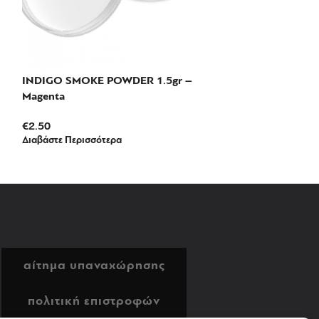
INDIGO SMOKE POWDER 1.5gr –
INDIGO SMOKE
Magenta
Havana Red
€
2.50
€
2.50
Διαβάστε Περισσότερα
Διαβάστε Περισσό
αίτημα υπαναχώρησης
πολιτική επιστροφών