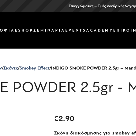
Επαγγελματίες – Τιμές χονδρικής
Λογαρ
ΟΦΙΛ
ΕSHOP
ΣΕΜΙΝΑΡΙΑ
EVENTS
ACADEMY
ΕΠΙΚΟΙ
ν
Σκόνες
Smokey Effect
INDIGO SMOKE POWDER 2.5gr – Mand
 POWDER 2.5gr - M
€
2.90
Σκόνη διακόσμησης για smokey ef