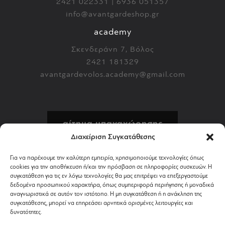
2421 022331 | 6936 051357
info@avantgardeshop.gr
academy
Σκενδεράνη 7, Βόλος
2421 181329
avantgardevolos.academy@gmail.com
αίτημα υπαναχώρησης
Διαχείριση Συγκατάθεσης
πολιτική επιστροφών
Για να παρέχουμε την καλύτερη εμπειρία, χρησιμοποιούμε τεχνολογίες όπως
cookies για την αποθήκευση ή/και την πρόσβαση σε πληροφορίες συσκευών. Η
αποστολή & πληρωμή
συγκατάθεση για τις εν λόγω τεχνολογίες θα μας επιτρέψει να επεξεργαστούμε
δεδομένα προσωπικού χαρακτήρα, όπως συμπεριφορά περιήγησης ή μοναδικά
αναγνωριστικά σε αυτόν τον ιστότοπο. Η μη συγκατάθεση ή η ανάκληση της
όροι χρήσης
συγκατάθεσης, μπορεί να επηρεάσει αρνητικά ορισμένες λειτουργίες και
δυνατότητες.
απόρρητο & cookies