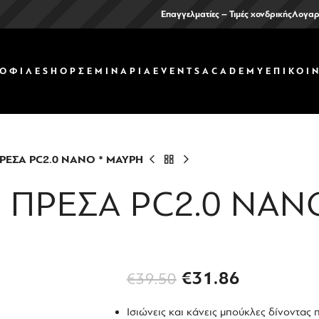
Επαγγελματίες – Τιμές χονδρικής
Λογαρ
ΟΦΙΛ
ΕSHOP
ΣΕΜΙΝΑΡΙΑ
EVENTS
ACADEMY
ΕΠΙΚΟΙ
ΡΕΣΑ PC2.0 NANO * ΜΑΥΡΗ
 ΠΡΕΣΑ PC2.0 NAN
€
31.86
€
39.50
Ισιώνεις και κάνεις μπούκλες δίνοντας