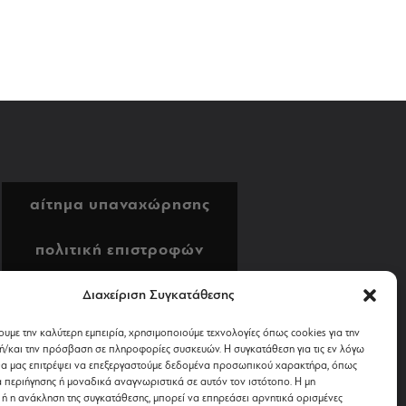
αίτημα υπαναχώρησης
πολιτική επιστροφών
αποστολή & πληρωμή
Διαχείριση Συγκατάθεσης
ουμε την καλύτερη εμπειρία, χρησιμοποιούμε τεχνολογίες όπως cookies για την
όροι χρήσης
/και την πρόσβαση σε πληροφορίες συσκευών. Η συγκατάθεση για τις εν λόγω
θα μας επιτρέψει να επεξεργαστούμε δεδομένα προσωπικού χαρακτήρα, όπως
περιήγησης ή μοναδικά αναγνωριστικά σε αυτόν τον ιστότοπο. Η μη
απόρρητο & cookies
ή η ανάκληση της συγκατάθεσης, μπορεί να επηρεάσει αρνητικά ορισμένες