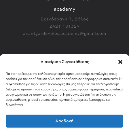
academy
Σκενδεράνη 7, Βόλος
2421 181329
avantgardevolos.academy@gmail.com
αίτημα υπαναχώρησης
Διαχείριση Συγκατάθεσης
Για να παρέχουμε την καλύτερη εμπειρία, χρησιμοποιούμε τεχνολογίες όπως
πολιτική επιστροφών
cookies για την αποθήκευση ή/και την πρόσβαση σε πληροφορίες συσκευών. Η
συγκατάθεση για τις εν λόγω τεχνολογίες θα μας επιτρέψει να επεξεργαστούμε
αποστολή & πληρωμή
δεδομένα προσωπικού χαρακτήρα, όπως συμπεριφορά περιήγησης ή μοναδικά
αναγνωριστικά σε αυτόν τον ιστότοπο. Η μη συγκατάθεση ή η ανάκληση της
συγκατάθεσης, μπορεί να επηρεάσει αρνητικά ορισμένες λειτουργίες και
όροι χρήσης
δυνατότητες.
απόρρητο & cookies
Αποδοχή