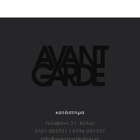
κατάστημα
Γκλαβάνη 31, Βόλος
2421 022331 | 6936 051357
info@avantgardeshop.gr