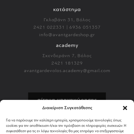
κατάστημα
Γκλαβάνη 31, Βόλος
2421 022331 | 6936 051357
info@avantgardeshop.gr
academy
Σκενδεράνη 7, Βόλος
2421 181329
avantgardevolos.academy@gmail.com
αίτημα υπαναχώρησης
Διαχείριση Συγκατάθεσης
πολιτική επιστροφών
Για να παρέχουμε την καλύτερη εμπειρία, χρησιμοποιούμε τεχνολογίες όπως
cookies για την αποθήκευση ή/και την πρόσβαση σε πληροφορίες συσκευών. Η
αποστολή & πληρωμή
συγκατάθεση για τις εν λόγω τεχνολογίες θα μας επιτρέψει να επεξεργαστούμε