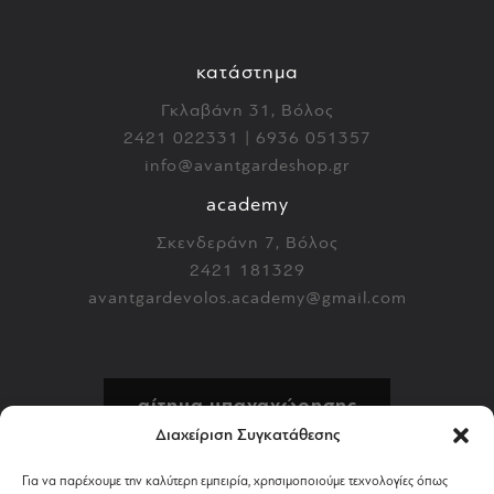
κατάστημα
Γκλαβάνη 31, Βόλος
2421 022331 | 6936 051357
info@avantgardeshop.gr
academy
Σκενδεράνη 7, Βόλος
2421 181329
avantgardevolos.academy@gmail.com
αίτημα υπαναχώρησης
Διαχείριση Συγκατάθεσης
πολιτική επιστροφών
Για να παρέχουμε την καλύτερη εμπειρία, χρησιμοποιούμε τεχνολογίες όπως