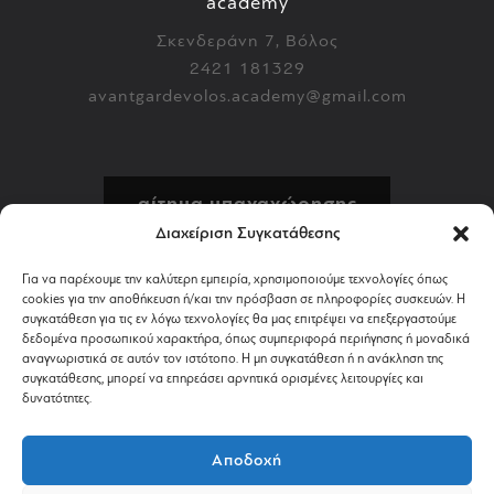
academy
Σκενδεράνη 7, Βόλος
2421 181329
avantgardevolos.academy@gmail.com
αίτημα υπαναχώρησης
Διαχείριση Συγκατάθεσης
πολιτική επιστροφών
Για να παρέχουμε την καλύτερη εμπειρία, χρησιμοποιούμε τεχνολογίες όπως
cookies για την αποθήκευση ή/και την πρόσβαση σε πληροφορίες συσκευών. Η
αποστολή & πληρωμή
συγκατάθεση για τις εν λόγω τεχνολογίες θα μας επιτρέψει να επεξεργαστούμε
δεδομένα προσωπικού χαρακτήρα, όπως συμπεριφορά περιήγησης ή μοναδικά
αναγνωριστικά σε αυτόν τον ιστότοπο. Η μη συγκατάθεση ή η ανάκληση της
όροι χρήσης
συγκατάθεσης, μπορεί να επηρεάσει αρνητικά ορισμένες λειτουργίες και
δυνατότητες.
απόρρητο & cookies
Αποδοχή