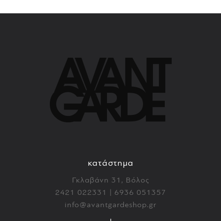
κατάστημα
Γκλαβάνη 31, Βόλος
2421 022331 | 6936 051357
info@avantgardeshop.gr