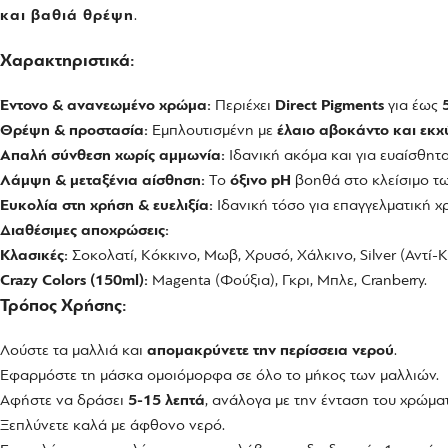
και βαθιά θρέψη
.
Χαρακτηριστικά:
Έντονο & ανανεωμένο χρώμα:
Περιέχει
Direct Pigments
για έως
Θρέψη & προστασία:
Εμπλουτισμένη με
έλαιο αβοκάντο και εκχ
Απαλή σύνθεση χωρίς αμμωνία:
Ιδανική ακόμα και για ευαίσθητα
Λάμψη & μεταξένια αίσθηση:
Το
όξινο pH
βοηθά στο κλείσιμο τω
Ευκολία στη χρήση & ευελιξία:
Ιδανική τόσο για επαγγελματική χ
Διαθέσιμες αποχρώσεις:
Κλασικές:
Σοκολατί, Κόκκινο, Μωβ, Χρυσό, Χάλκινο, Silver (Αντί-Κί
Crazy Colors (150ml):
Magenta (Φούξια), Γκρι, Μπλε, Cranberry.
Τρόπος Χρήσης:
Λούστε τα μαλλιά και
απομακρύνετε την περίσσεια νερού
.
Εφαρμόστε τη μάσκα ομοιόμορφα σε όλο το μήκος των μαλλιών.
Αφήστε να δράσει
5-15 λεπτά
, ανάλογα με την ένταση του χρώματ
Ξεπλύνετε καλά με άφθονο νερό.