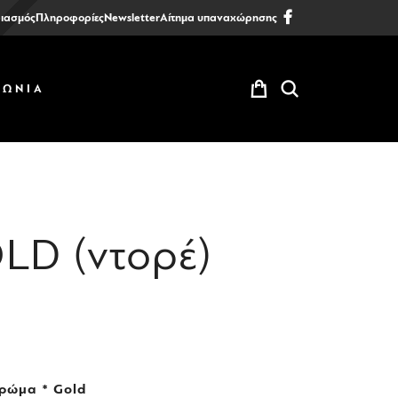
ιασμός
Πληροφορίες
Newsletter
Αίτημα υπαναχώρησης
ΝΩΝΙΑ
LD (ντορέ)
ρώμα * Gold