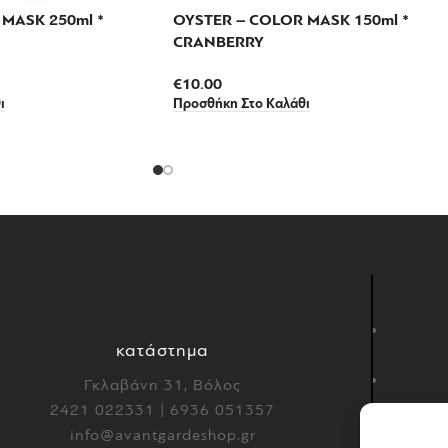
MASK 250ml *
OYSTER – COLOR MASK 150ml *
CRANBERRY
€
10.00
ι
Προσθήκη Στο Καλάθι
κατάστημα
Γκλαβάνη 31, Βόλος
2421 022331 | 6936 051357
info@avantgardeshop.gr