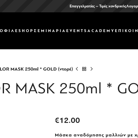
Επαγγελματίες – Τιμές χονδρικής
Λογαρ
ΟΦΙΛ
ΕSHOP
ΣΕΜΙΝΑΡΙΑ
EVENTS
ACADEMY
ΕΠΙΚΟΙ
LOR MASK 250ml * GOLD (ντορέ)
R MASK 250ml * GO
€
12.00
Μάσκα αναδόμησης μαλλιών με χ