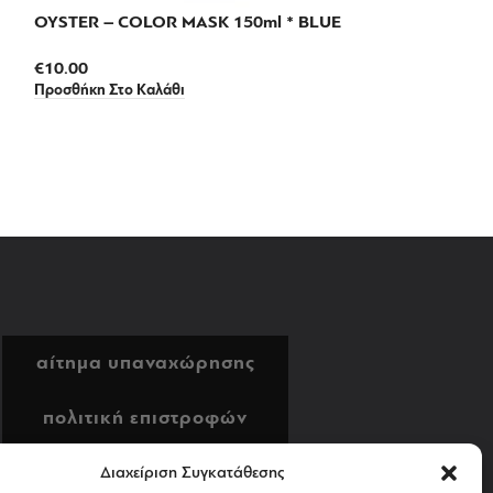
OYSTER – COLOR MASK 150ml * BLUE
€
10.00
OYSTER – COL
Προσθήκη Στο Καλάθι
SCARLET (κόκκ
€
12.00
Διαβάστε Περισσό
αίτημα υπαναχώρησης
πολιτική επιστροφών
αποστολή & πληρωμή
Διαχείριση Συγκατάθεσης