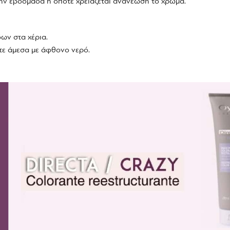
την εβδομάδα ή όποτε χρειάζεται ανανέωση το χρώμα.
ων στα χέρια.
τε άμεσα με άφθονο νερό.