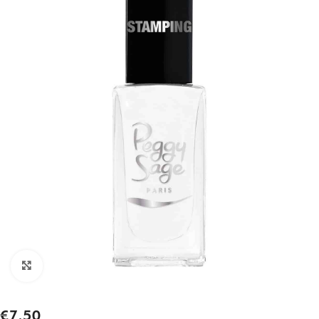
Click to enlarge
€
7.50