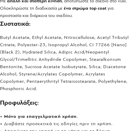
Με
απαλή και σταθερή κίνηση
, αποτυπώστε το σχέδιο στο νύχι.
Ολοκληρώστε τη διαδικασία με
ένα στρώμα top coat
για
προστασία και διάρκεια του σχεδίου.
Συστατικά:
Butyl Acetate, Ethyl Acetate, Nitrocellulose, Acetyl Tributyl
Citrate, Polyester-23, Isopropyl Alcohol, CI 77266 [Nano]
(Black 2), Hydrated Silica, Adipic Acid/Neopentyl
Glycol/Trimellitic Anhydride Copolymer, Stearalkonium
Bentonite, Sucrose Acetate Isobutyrate, Silica, Diacetone
Alcohol, Styrene/Acrylates Copolymer, Acrylates
Copolymer, Pentaerythrityl Tetraisostearate, Polyethylene,
Phosphoric Acid.
Προφυλάξεις:
•
Μόνο για επαγγελματική χρήση.
• Διαβάστε προσεκτικά τις οδηγίες πριν τη χρήση.
• Αποφύγετε την επαφή με τα μάτια και το δέρμα.