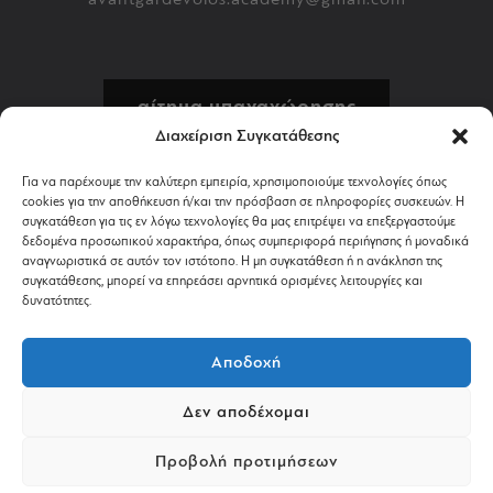
αίτημα υπαναχώρησης
Διαχείριση Συγκατάθεσης
πολιτική επιστροφών
Για να παρέχουμε την καλύτερη εμπειρία, χρησιμοποιούμε τεχνολογίες όπως
cookies για την αποθήκευση ή/και την πρόσβαση σε πληροφορίες συσκευών. Η
αποστολή & πληρωμή
συγκατάθεση για τις εν λόγω τεχνολογίες θα μας επιτρέψει να επεξεργαστούμε
δεδομένα προσωπικού χαρακτήρα, όπως συμπεριφορά περιήγησης ή μοναδικά
αναγνωριστικά σε αυτόν τον ιστότοπο. Η μη συγκατάθεση ή η ανάκληση της
όροι χρήσης
συγκατάθεσης, μπορεί να επηρεάσει αρνητικά ορισμένες λειτουργίες και
δυνατότητες.
απόρρητο & cookies
Αποδοχή
Δεν αποδέχομαι
©2024 AVANTGARDESHOP.GR. ALL RIGHTS RESERVED.
Προβολή προτιμήσεων
POWERED BY
PASTEQUE
.