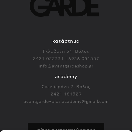
κατάστημα
Γκλαβάνη 31, Βόλος
2421 022331 | 6936 051357
info@avantgardeshop.gr
academy
Σκενδεράνη 7, Βόλος
2421 181329
avantgardevolos.academy@gmail.com
αίτημα υπαναχώρησης