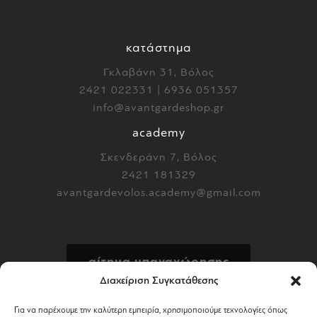
κατάστημα
Γκλαβάνη 31, Βόλος
2421 022331 | 6936 051357
info@avantgardeshop.gr
academy
Σκενδεράνη 7, Βόλος
2421 181329
avantgardevolos.academy@gmail.com
αίτημα υπαναχώρησης
Διαχείριση Συγκατάθεσης
πολιτική επιστροφών
Για να παρέχουμε την καλύτερη εμπειρία, χρησιμοποιούμε τεχνολογίες όπως