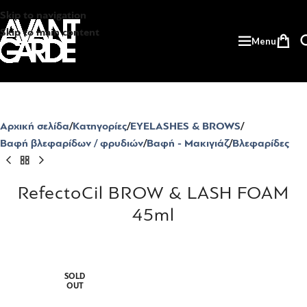
Skip to navigation
Skip to main content
Menu
Αρχική σελίδα
Κατηγορίες
EYELASHES & BROWS
Βαφή βλεφαρίδων / φρυδιών
Βαφή - Μακιγιάζ
Βλεφαρίδες
RefectoCil BROW & LASH FOAM
45ml
SOLD
OUT