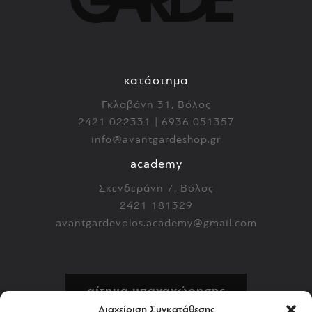
κατάστημα
Γκλαβάνη 31, Βόλος
2421 022331 | 6936 051357
info@avantgardeshop.gr
academy
Σκενδεράνη 7, Βόλος
2421 181329
avantgardevolos.academy@gmail.com
αίτημα υπαναχώρησης
Διαχείριση Συγκατάθεσης