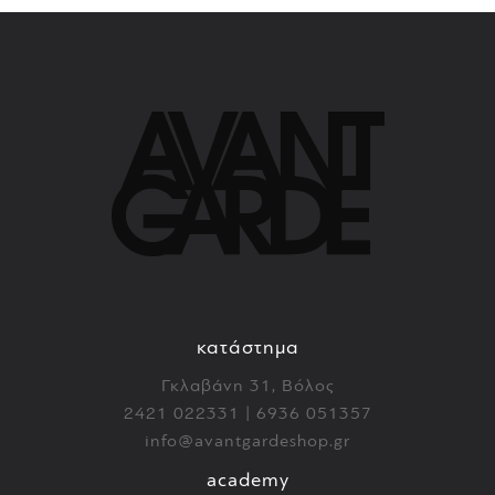
κατάστημα
Γκλαβάνη 31, Βόλος
2421 022331 | 6936 051357
info@avantgardeshop.gr
academy