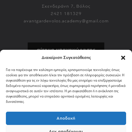
Σκενδεράνη 7, Βόλος
2421 181329
avantgardevolos.academy@gmail.com
αίτημα υπαναχώρησης
Διαχείριση Συγκατάθεσης
πολιτική επιστροφών
Για να παρέχουμε την καλύτερη εμπειρία, χρησιμοποιούμε τεχνολογίες όπως
cookies για την αποθήκευση ή/και την πρόσβαση σε πληροφορίες συσκευών. Η
αποστολή & πληρωμή
συγκατάθεση για τις εν λόγω τεχνολογίες θα μας επιτρέψει να επεξεργαστούμε
δεδομένα προσωπικού χαρακτήρα, όπως συμπεριφορά περιήγησης ή μοναδικά
αναγνωριστικά σε αυτόν τον ιστότοπο. Η μη συγκατάθεση ή η ανάκληση της
όροι χρήσης
συγκατάθεσης, μπορεί να επηρεάσει αρνητικά ορισμένες λειτουργίες και
δυνατότητες.
απόρρητο & cookies
Αποδοχή
Δεν αποδέχομαι