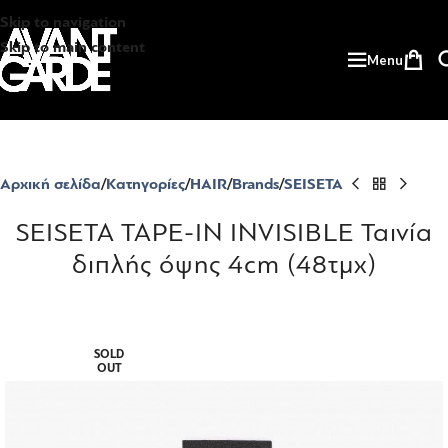
Skip to navigation
Skip to main content
Menu
Αρχική σελίδα
Κατηγορίες
HAIR
Brands
SEISETA
SEISETA TAPE-IN INVISIBLE Ταινία
διπλής όψης 4cm (48τμχ)
SOLD
OUT