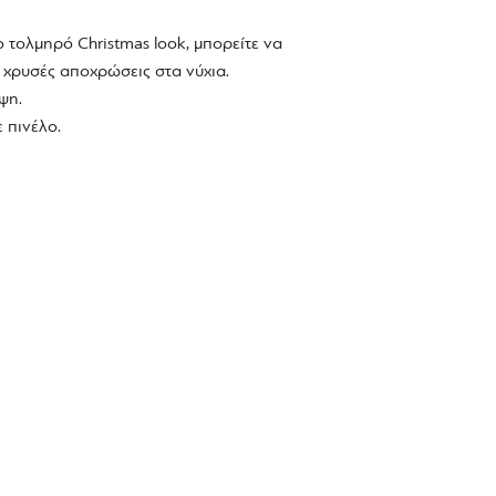
ο τολμηρό Christmas look, μπορείτε να
 χρυσές αποχρώσεις στα νύχια.
ψη.
 πινέλο.