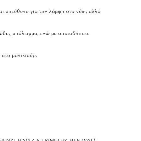
αι υπεύθυνο για την λάμψη στο νύχι, αλλά
λώδες υπόλειμμα, ενώ με οποιοδήποτε
 στο μανικιούρ.
NYL BIS(2,4,6-TRIMETHYLBENZOYL)-