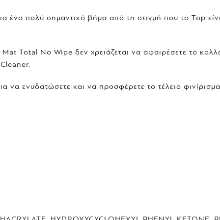
ια ένα πολύ σημαντικό βήμα από τη στιγμή που το Top είν
 Mat Total No Wipe δεν χρειάζεται να αφαιρέσετε το κολ
Cleaner.
για να ενυδατώσετε και να προσφέρετε το τέλειο φινίρισμα
ACRYLATE, HYDROXYCYCLOHEXYL PHENYL KETONE, PHE