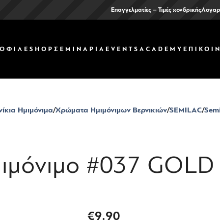
Επαγγελματίες – Τιμές χονδρικής
Λογαρ
ΟΦΙΛ
ΕSHOP
ΣΕΜΙΝΑΡΙΑ
EVENTS
ACADEMY
ΕΠΙΚΟΙ
νίκια Ημιμόνιμα
Χρώματα Ημιμόνιμων Βερνικιών
SEMILAC
Semi
ιμόνιμο #037 GOLD
€
9.90