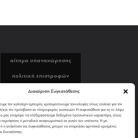
αίτημα υπαναχώρησης
πολιτική επιστροφών
αποστολή & πληρωμή
Διαχείριση Συγκατάθεσης
ουμε την καλύτερη εμπειρία, χρησιμοποιούμε τεχνολογίες όπως cookies για την
όροι χρήσης
/και την πρόσβαση σε πληροφορίες συσκευών. Η συγκατάθεση για τις εν λόγω
θα μας επιτρέψει να επεξεργαστούμε δεδομένα προσωπικού χαρακτήρα, όπως
περιήγησης ή μοναδικά αναγνωριστικά σε αυτόν τον ιστότοπο. Η μη
απόρρητο & cookies
ή η ανάκληση της συγκατάθεσης, μπορεί να επηρεάσει αρνητικά ορισμένες
αι δυνατότητες.