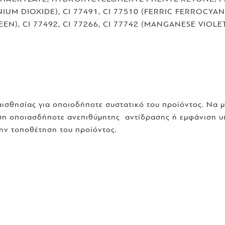
ANIUM DIOXIDE), CI 77491, CI 77510 (FERRIC FERROCY
, CI 77492, CI 77266, CI 77742 (MANGANESE VIOLET),
αισθησίας για οποιοδήποτε συστατικό του προϊόντος. Να 
ωση οποιασδήποτε ανεπιθύμητης αντίδρασης ή εμφάνιση υ
την τοποθέτηση του προϊόντος.