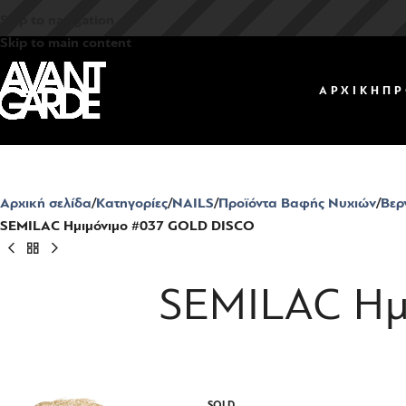
Skip to navigation
Skip to main content
ΑΡΧΙΚΗ
ΠΡ
Αρχική σελίδα
Κατηγορίες
NAILS
Προϊόντα Βαφής Νυχιών
Βερ
SEMILAC Ημιμόνιμο #037 GOLD DISCO
SEMILAC Ημ
SOLD