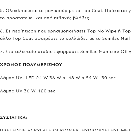
5. Ολοκληρώστε το μανικιούρ με το Top Coat. Πρόκειται γ
το προστατεύει και από πιθανές βλάβες.
6. Σε περίπτωση που χρησιμοποιήσετε Top No Wipe ή Top
άλλο Top Coat αφαιρέστε το κολλώδες με το Semilac Nail 
7. Στο τελευταίο στάδιο εφαρμόστε Semilac Manicure Oil 
ΧΡΟΝΟΣ ΠΟΛΥΜΕΡΙΣΜΟΥ
Λάμπα UV- LED 24 W 36 W ή 48 W ή 54 W: 30 sec
Λάμπα UV 36 W: 120 sec
ΣΥΣΤΑΤΙΚΑ
:
URETHANE ACRYLATE OLIGOMER, HYDROXYETHYL METH