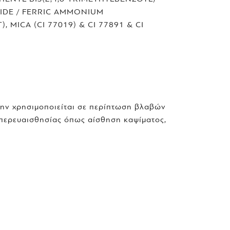
ANIDE / FERRIC AMMONIUM
 MICA (CI 77019) & CI 77891 & CI
μην χρησιμοποιείται σε περίπτωση βλαβών
περευαισθησίας όπως αίσθηση καψίματος,