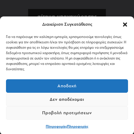
αίτημα υπαναχώρησης
Διαχείριση Συγκατάθεσης
πολιτική επιστροφών
Για να παρέχουμε την καλύτερη εμπειρία, χρησιμοποιούμε τεχνολογίες όπως
cookies για την αποθήκευση ή/και την πρόσβαση σε πληροφορίες συσκευών. Η
αποστολή & πληρωμή
συγκατάθεση για τις εν λόγω τεχνολογίες θα μας επιτρέψει να επεξεργαστούμε
δεδομένα προσωπικού χαρακτήρα, όπως συμπεριφορά περιήγησης ή μοναδικά
αναγνωριστικά σε αυτόν τον ιστότοπο. Η μη συγκατάθεση ή η ανάκληση της
όροι χρήσης
συγκατάθεσης, μπορεί να επηρεάσει αρνητικά ορισμένες λειτουργίες και
δυνατότητες.
απόρρητο & cookies
Αποδοχή
Δεν αποδέχομαι
©2024 AVANTGARDESHOP.GR. ALL RIGHTS RESERVED.
Προβολή προτιμήσεων
POWERED BY
PASTEQUE
.
Πληροφορίες
Πληροφορίες