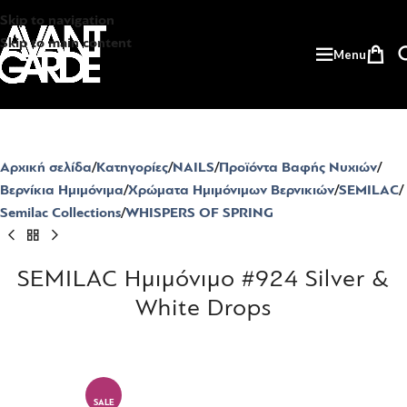
Skip to navigation
Skip to main content
Menu
Αρχική σελίδα
Κατηγορίες
NAILS
Προϊόντα Βαφής Νυχιών
Βερνίκια Ημιμόνιμα
Χρώματα Ημιμόνιμων Βερνικιών
SEMILAC
Semilac Collections
WHISPERS OF SPRING
SEMILAC Ημιμόνιμο #924 Silver &
White Drops
SALE