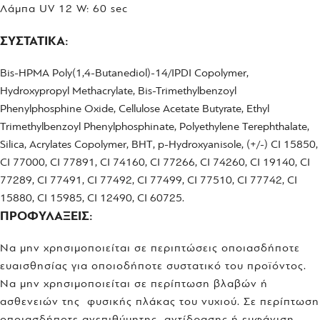
Λάμπα UV 12 W: 60 sec
ΣΥΣΤΑΤΙΚΑ
:
Bis-HPMA Poly(1,4-Butanediol)-14/IPDI Copolymer,
Hydroxypropyl Methacrylate, Bis-Trimethylbenzoyl
Phenylphosphine Oxide, Cellulose Acetate Butyrate, Ethyl
Trimethylbenzoyl Phenylphosphinate, Polyethylene Terephthalate,
Silica, Acrylates Copolymer, BHT, p-Hydroxyanisole, (+/-) CI 15850,
CI 77000, CI 77891, CI 74160, CI 77266, CI 74260, CI 19140, CI
77289, CI 77491, CI 77492, CI 77499, CI 77510, CI 77742, CI
15880, CI 15985, CI 12490, CI 60725.
ΠΡΟΦΥΛΑΞΕΙΣ:
Να μην χρησιμοποιείται σε περιπτώσεις οποιασδήποτε
ευαισθησίας για οποιοδήποτε συστατικό του προϊόντος.
Να μην χρησιμοποιείται σε περίπτωση βλαβών ή
ασθενειών της φυσικής πλάκας του νυχιού. Σε περίπτωση
οποιασδήποτε ανεπιθύμητης αντίδρασης ή εμφάνιση